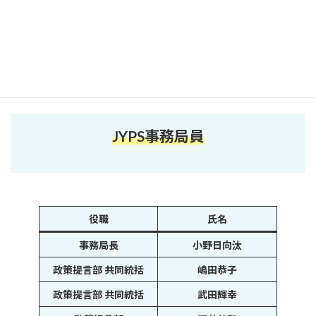
【活動報告書作成・内部戦略】
JYPS事務局が継続して活動するための、基軸となる手続きを担う
部署です。活動資金やデータの管理、報告書の作成などを行ってい
ます。
JYPS事務局員
役職
氏名
事務局長
小野日向汰
政策提言部 共同統括
嶋田恭子
政策提言部 共同統括
武田輝幸