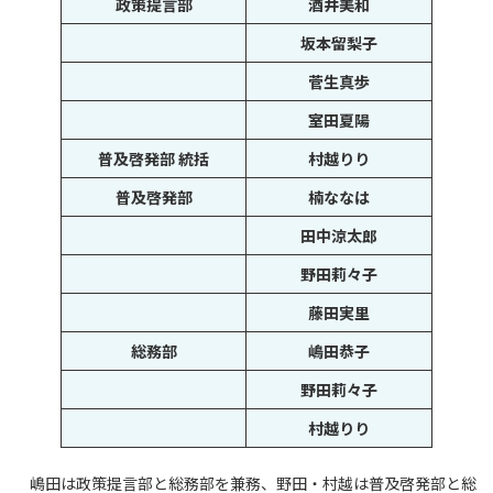
政策提言部
酒井美和
坂本留梨子
菅生真歩
室田夏陽
普及啓発部 統括
村越りり
普及啓発部
楠ななは
田中涼太郎
野田莉々子
藤田実里
総務部
嶋田恭子
野田莉々子
村越りり
嶋田は政策提言部と総務部を兼務、野田・村越は普及啓発部と総